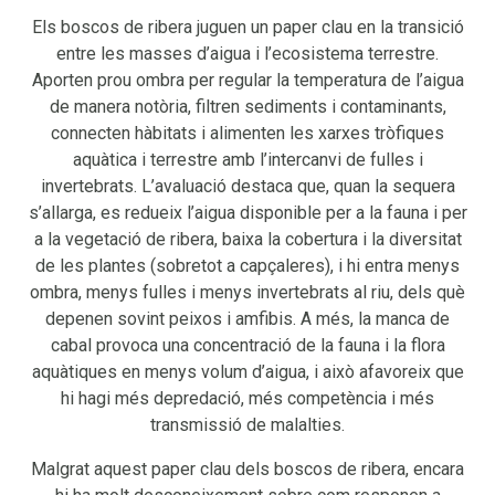
Els boscos de ribera juguen un paper clau en la transició
entre les masses d’aigua i l’ecosistema terrestre.
Aporten prou ombra per regular la temperatura de l’aigua
de manera notòria, filtren sediments i contaminants,
connecten hàbitats i alimenten les xarxes tròfiques
aquàtica i terrestre amb l’intercanvi de fulles i
invertebrats. L’avaluació destaca que, quan la sequera
s’allarga, es redueix l’aigua disponible per a la fauna i per
a la vegetació de ribera, baixa la cobertura i la diversitat
de les plantes (sobretot a capçaleres), i hi entra menys
ombra, menys fulles i menys invertebrats al riu, dels què
depenen sovint peixos i amfibis. A més, la manca de
cabal provoca una concentració de la fauna i la flora
aquàtiques en menys volum d’aigua, i això afavoreix que
hi hagi més depredació, més competència i més
transmissió de malalties.
Malgrat aquest paper clau dels boscos de ribera, encara