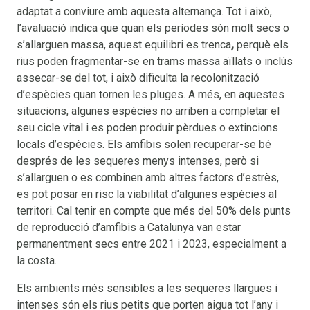
adaptat a conviure amb aquesta alternança. Tot i això,
l’avaluació indica que quan els períodes són molt secs o
s’allarguen massa, aquest equilibri es trenca
,
perquè els
rius poden fragmentar-se en trams massa aïllats o inclús
assecar-se del tot, i això dificulta la recolonització
d’espècies quan tornen les pluges. A més, en aquestes
situacions, algunes espècies no arriben a completar el
seu cicle vital i es poden produir pèrdues o extincions
locals d’espècies. Els amfibis solen recuperar-se bé
després de les sequeres menys intenses, però si
s’allarguen o es combinen amb altres factors d’estrès,
es pot posar en risc la viabilitat d’algunes espècies al
territori. Cal tenir en compte que més del 50% dels punts
de reproducció d’amfibis a Catalunya van estar
permanentment secs entre 2021 i 2023, especialment a
la costa.
Els ambients més sensibles a les sequeres llargues i
intenses són els rius petits que porten aigua tot l’any i