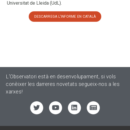
Universitat de Lleida (UdL).
DESCARREGA L'INFORME EN CATALÀ
L'Observatori està en desenvolupament, si vols
conèixer les darreres novetats segueix-nos a les
xarxes!