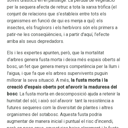
sovint dràstics en el paisatge. La pèrdua de vegetació
per la sequera afecta de retruc a tota la xarxa tròfica (el
conjunt de relacions que s’estableix entre tots els
organismes en funció de qui es menja a qui): els
insectes, els frugívors i els herbívors són els primers a
patir-ne les conseqüències, i a partir d'aquí, l’efecte
arriba als seus depredadors.
Els i les expertes apunten, però, que la mortalitat
d’arbres genera fusta morta i deixa més espais oberts al
bosc, un fet que genera menys competència per la llum i
l'aigua, i que fa que els arbres supervivents puguin
millorar la seva situació. A més,
la fusta morta i la
creació d’espais oberts pot afavorir la maduresa del
bosc
. La fusta morta en descomposició ajuda a retenir la
humitat del sòl, i això sol afavorir tant la resistència a
futures sequeres com la diversitat de plantes i altres
organismes del sotabosc. Aquesta fusta podria
augmentar de manera inicial i puntual el risc d’incendi,