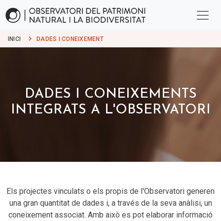
INICI
DADES I CONEIXEMENT
DADES I CONEIXEMENTS
INTEGRATS A L'OBSERVATORI
Els projectes vinculats o els propis de l'Observatori generen
una gran quantitat de dades i, a través de la seva anàlisi, un
coneixement associat. Amb això es pot elaborar informació