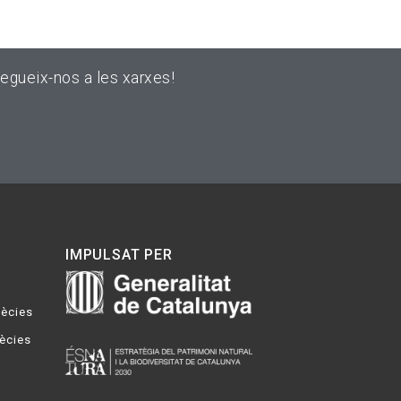
egueix-nos a les xarxes!
IMPULSAT PER
pècies
pècies