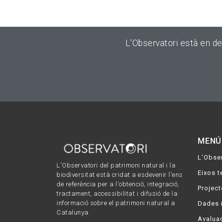
L'Observatori està en d
MENÚ
L’Obser
L'Observatori del patrimoni natural i la
Eixos t
biodiversitat està cridat a esdevenir l'ens
de referència per a l'obtenció, integració,
Project
tractament, accessibilitat i difusió de la
informació sobre el patrimoni natural a
Dades 
Catalunya.
Avaluac