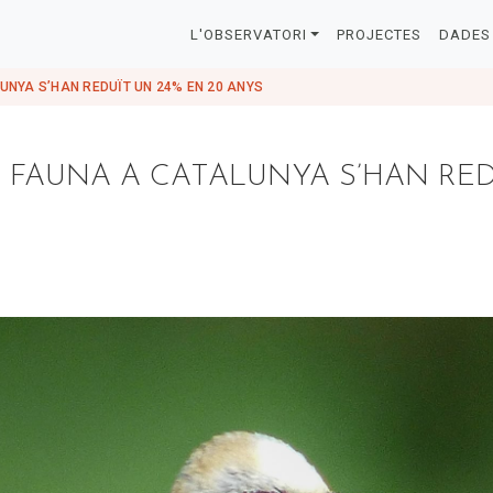
L'OBSERVATORI
PROJECTES
DADES 
UNYA S’HAN REDUÏT UN 24% EN 20 ANYS
 FAUNA A CATALUNYA S’HAN RED