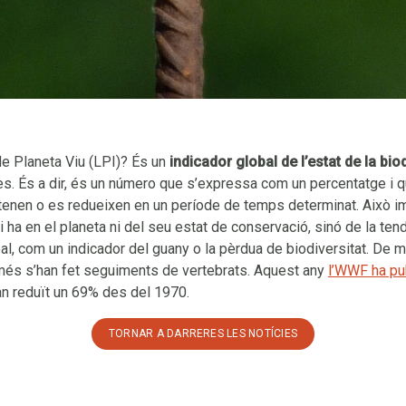
de Planeta Viu (LPI)? És un
indicador global de l’estat de la bio
s. És a dir, és un número que s’expressa com un percentatge i q
enen o es redueixen en un període de temps determinat. Això im
a en el planeta ni del seu estat de conservació, sinó de la ten
al, com un indicador del guany o la pèrdua de biodiversitat. De
omés s’han fet seguiments de vertebrats. Aquest any
l’WWF ha pu
an reduït un 69% des del 1970.
TORNAR A DARRERES LES NOTÍCIES