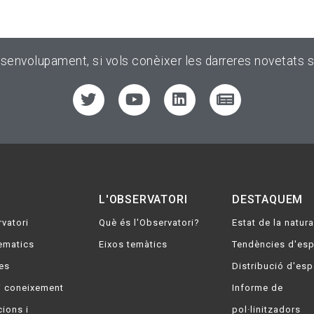
esenvolupament, si vols conèixer les darreres novetats s
L'OBSERVATORI
DESTAQUEM
vatori
Què és l'Observatori?
Estat de la natura
ematics
Eixos temàtics
Tendències d'es
es
Distribució d'es
i coneixement
Informe de
ions i
pol·linitzadors