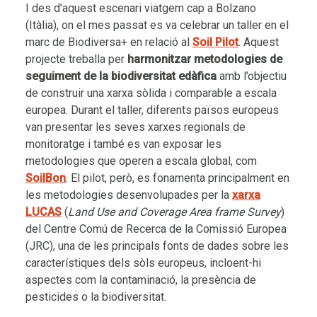
I des d’aquest escenari viatgem cap a Bolzano
(Itàlia), on el mes passat es va celebrar un taller en el
marc de Biodiversa+ en relació al
Soil
Pilot
. Aquest
projecte treballa per
harmonitzar metodologies de
seguiment de la biodiversitat edàfica
amb l’objectiu
de construir una xarxa sòlida i comparable a escala
europea. Durant el taller, diferents països europeus
van presentar les seves xarxes regionals de
monitoratge i també es van exposar les
metodologies que operen a escala global, com
SoilBon
. El pilot, però, es fonamenta principalment en
les metodologies desenvolupades per la
xarxa
LUCAS
(
Land Use and Coverage Area frame Survey
)
del Centre Comú de Recerca de la Comissió Europea
(JRC), una de les principals fonts de dades sobre les
característiques dels sòls europeus, incloent-hi
aspectes com la contaminació, la presència de
pesticides o la biodiversitat.