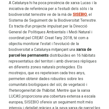
A Catalunya hi ha poca presència de xarxa Lucas i la
iniciativa de referència per a l’estudi dels sòls i la
biodiversitat terrestre ve de la mà de
SISEBIO
, el
Sistema de Seguiment de la Biodiversitat Terrestre.
Es tracta d’un projecte impulsat per la Direcció
General de Polítiques Ambientals i Medi Natural i
coordinat pel CREAF. Creat l’any 2018, té com a
objectiu monitorar l’estat i l’evolució de la
biodiversitat a Catalunya mitjançant una
xarxa de
parcel·les permanents
distribuïdes en 16 hàbitats
representatius del territori i amb diverses rèpliques
en diferents zones naturals protegides. Els
mostrejos, que es repeteixen cada tres anys,
permeten obtenir dades robustes sobre les
comunitats biològiques del sòl, de vegetació i
l’heterogeneïtat de l’hàbitat. Mentre que la xarxa
LUCAS proporciona una cobertura extensa a escala
europea, SISEBIO ofereix un seguiment molt més
intensiu i detallat gràcies a la seva xarxa de parcel·les