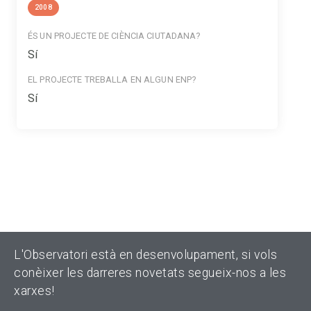
2008
ÉS UN PROJECTE DE CIÈNCIA CIUTADANA?
Sí
EL PROJECTE TREBALLA EN ALGUN ENP?
Sí
L'Observatori està en desenvolupament, si vols
conèixer les darreres novetats segueix-nos a les
xarxes!