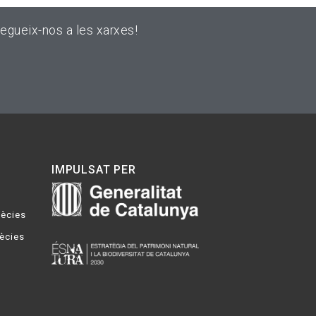
egueix-nos a les xarxes!
IMPULSAT PER
pècies
pècies