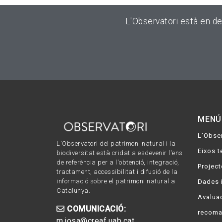
L'Observatori està en d
MENÚ
L’Obser
L'Observatori del patrimoni natural i la
Eixos t
biodiversitat està cridat a esdevenir l'ens
de referència per a l'obtenció, integració,
Project
tractament, accessibilitat i difusió de la
informació sobre el patrimoni natural a
Dades 
Catalunya.
Avaluac
COMUNICACIÓ:
recoma
m.josa@creaf.uab.cat