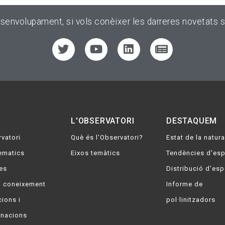
esenvolupament, si vols conèixer les darreres novetats s
L'OBSERVATORI
DESTAQUEM
vatori
Què és l'Observatori?
Estat de la natura
ematics
Eixos temàtics
Tendències d'es
es
Distribució d'es
i coneixement
Informe de
ions i
pol·linitzadors
nacions