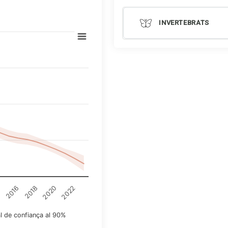
INVERTEBRATS
4
2016
2018
2020
2022
al de confiança al 90%