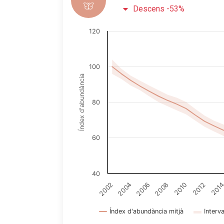
Descens -53%
120
100
Índex d'abundància
80
60
40
2002
2004
2006
2008
2010
2012
201
Índex d'abundància mitjà
Interv