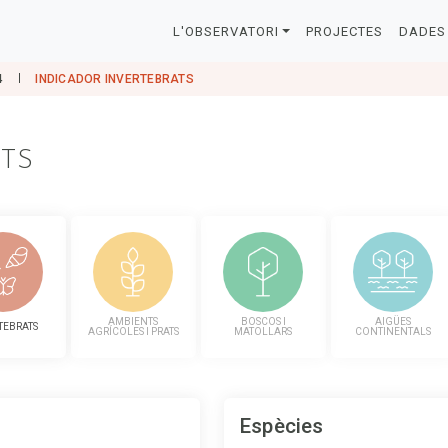
L'OBSERVATORI
PROJECTES
DADES 
4
INDICADOR INVERTEBRATS
ATS
AMBIENTS
BOSCOS I
AIGÜES
TEBRATS
AGRÍCOLES I PRATS
MATOLLARS
CONTINENTALS
Espècies