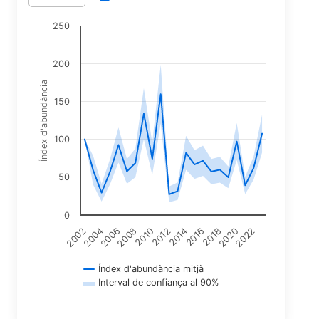
250
200
Índex d'abundància
150
100
50
0
2018
2022
2004
2008
2012
2016
2020
2002
2006
2010
2014
Índex d'abundància mitjà
Interval de confiança al 90%