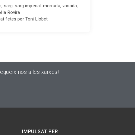
ro, sarg, sarg imperial, morruda, variada,
l·la Rovira
tat fetes per Toni Llobet
egueix-nos a les xarxes!
IMPULSAT PER