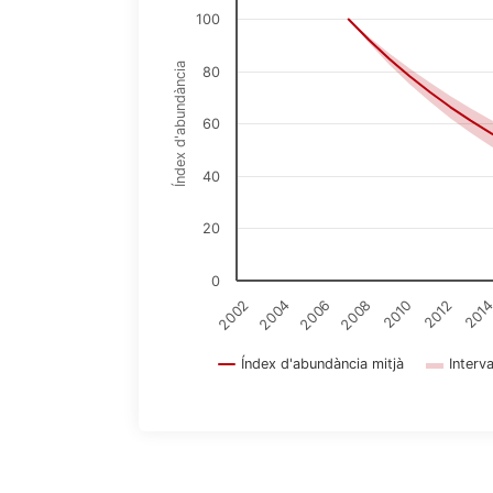
100
Índex d'abundància
80
60
40
20
0
2002
2004
2006
2008
2010
2012
201
Índex d'abundància mitjà
Interv