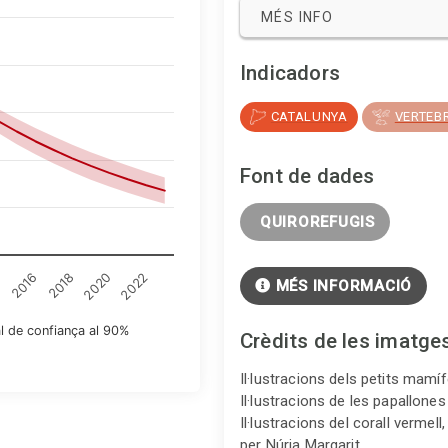
MÉS INFO
Indicadors
CATALUNYA
VERTEB
Font de dades
 QUIROREFUGIS
4
2016
2018
2020
2022
MÉS INFORMACIÓ
al de confiança al 90%
Crèdits de les imatge
Il·lustracions dels petits mamí
Il·lustracions de les papallone
Il·lustracions del corall vermel
per Núria Margarit