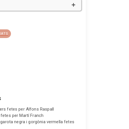
RATS
s
fers fetes per Alfons Raspall
s fetes per Martí Franch
l, garota negra i gorgònia vermella fetes