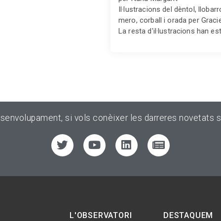
Il·lustracions del dèntol, llobar
mero, corball i orada per Gracie
La resta d'il·lustracions han es
esenvolupament, si vols conèixer les darreres novetats s
L'OBSERVATORI
DESTAQUEM