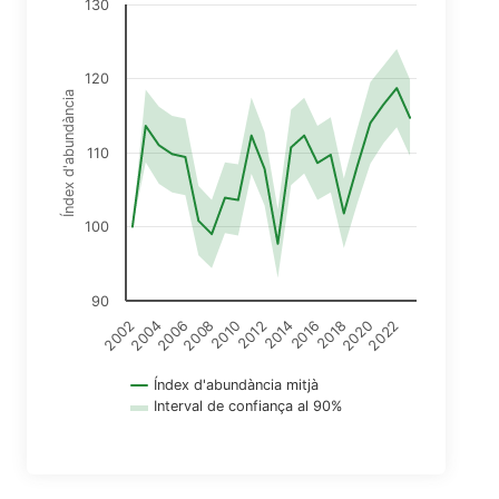
130
120
Índex d'abundància
110
100
90
2018
2022
2004
2008
2012
2016
2020
2002
2006
2010
2014
Índex d'abundància mitjà
Interval de confiança al 90%