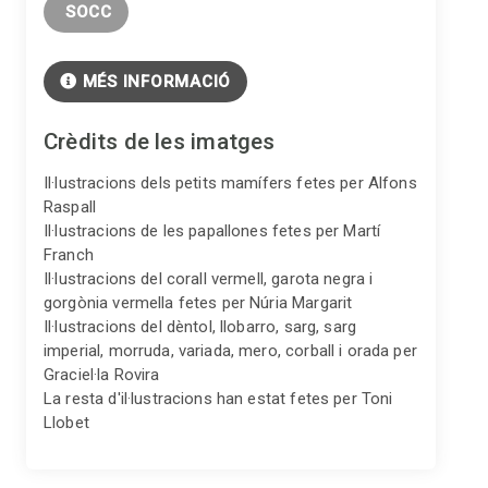
 SOCC
MÉS INFORMACIÓ
Crèdits de les imatges
Il·lustracions dels petits mamífers fetes per Alfons
Raspall
Il·lustracions de les papallones fetes per Martí
Franch
Il·lustracions del corall vermell, garota negra i
gorgònia vermella fetes per Núria Margarit
Il·lustracions del dèntol, llobarro, sarg, sarg
imperial, morruda, variada, mero, corball i orada per
Graciel·la Rovira
La resta d'il·lustracions han estat fetes per Toni
Llobet